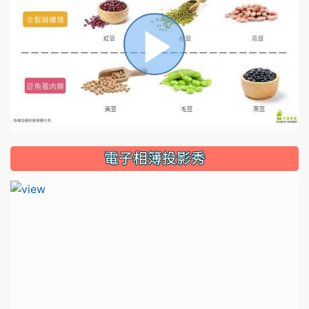
播
放
電子相簿投影秀
影
片