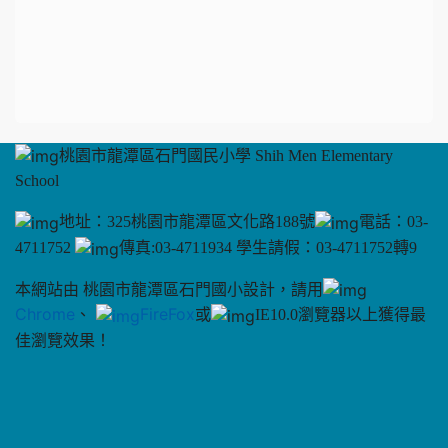
桃園市龍潭區石門國民小學 Shih Men Elementary
School
地址：325桃園市龍潭區文化路188號
電話：03-
4711752
傳真:03-4711934 學生請假：03-4711752轉9
本網站由 桃園市龍潭區石門國小設計，請用
Chrome
、
FireFox
或
IE10.0瀏覽器以上獲得最
佳瀏覽效果！