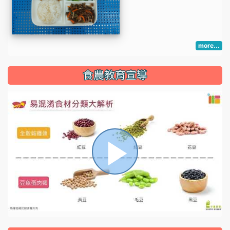
more...
:::
食農教育宣導
播
放