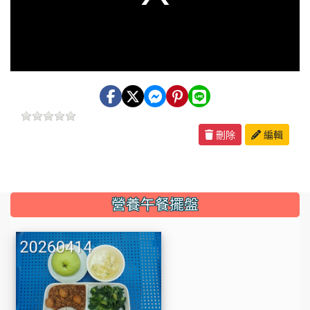
window.
刪除
編輯
:::
營養午餐擺盤