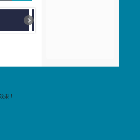
片
9
覽效果！