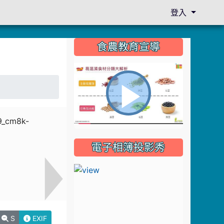
登入
:::
食農教育宣導
播
電子相簿投影秀
放
影
S
EXIF