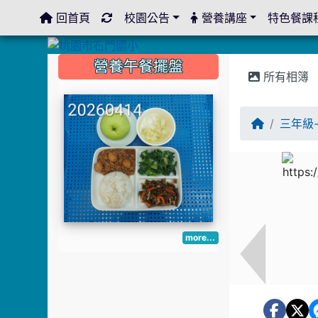
回首頁
校園公告
營養講座
特色餐課
:::
:::
:::
營養午餐擺盤
所有相簿
三年級
more...