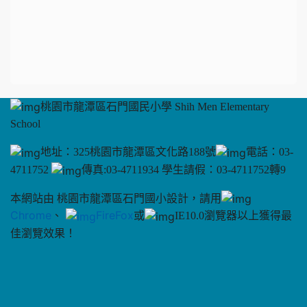
桃園市龍潭區石門國民小學 Shih Men Elementary
School
地址：325桃園市龍潭區文化路188號
電話：03-
4711752
傳真:03-4711934 學生請假：03-4711752轉9
本網站由 桃園市龍潭區石門國小設計，請用
Chrome
、
FireFox
或
IE10.0瀏覽器以上獲得最
佳瀏覽效果！