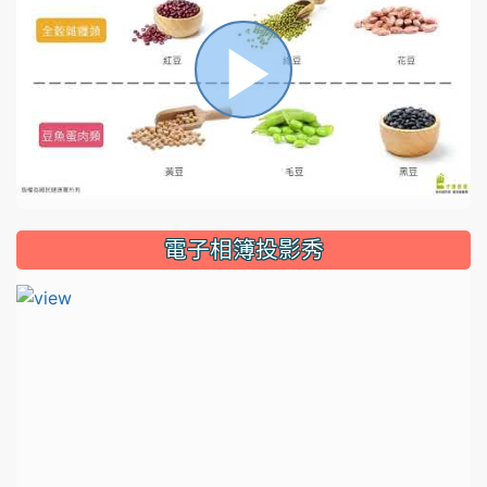
播
放
電子相簿投影秀
影
片