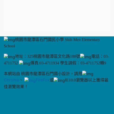
桃園市龍潭區石門國民小學 Shih Men Elementary
School
地址：325桃園市龍潭區文化路188號
電話：03-
4711752
傳真:03-4711934 學生請假：03-4711752轉9
本網站由 桃園市龍潭區石門國小設計，請用
Chrome
、
FireFox
或
IE10.0瀏覽器以上獲得最
佳瀏覽效果！