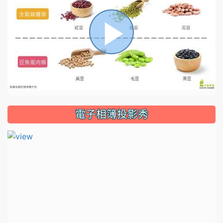
播
放
電子相簿投影秀
影
片