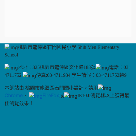
桃園市龍潭區石門國民小學 Shih Men Elementary
School
地址：325桃園市龍潭區文化路188號
電話：03-
4711752
傳真:03-4711934 學生請假：03-4711752轉9
本網站由 桃園市龍潭區石門國小設計，請用
Chrome
、
FireFox
或
IE10.0瀏覽器以上獲得最
佳瀏覽效果！