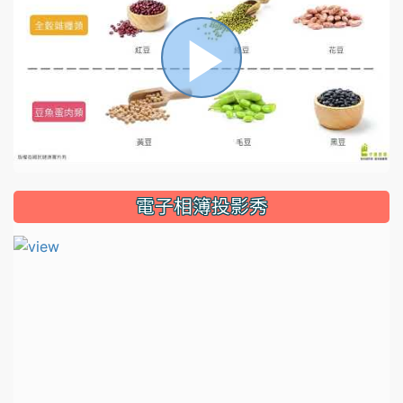
播
放
電子相簿投影秀
影
片