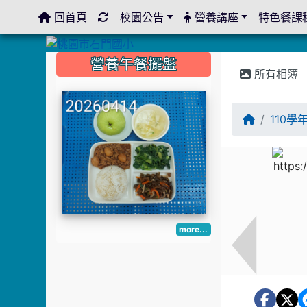
回首頁
校園公告
營養講座
特色餐課
:::
:::
:::
營養午餐擺盤
所有相簿
110
more...