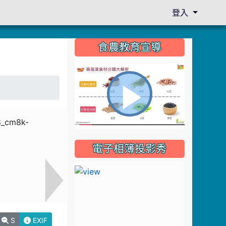
登入
:::
食農教育宣導
播
電子相簿投影秀
放
影
S
EXIF