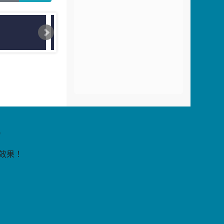
片
9
覽效果！