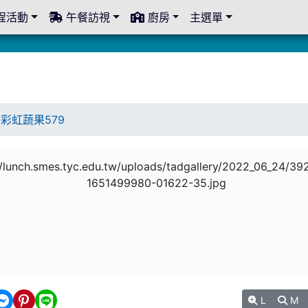
程活動
午餐訪視
廚房
主選單
-彩虹蔬果579
L
M