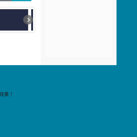
片
9
覽效果！