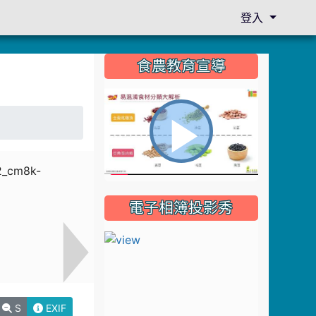
登入
:::
食農教育宣導
播
電子相簿投影秀
放
影
S
EXIF