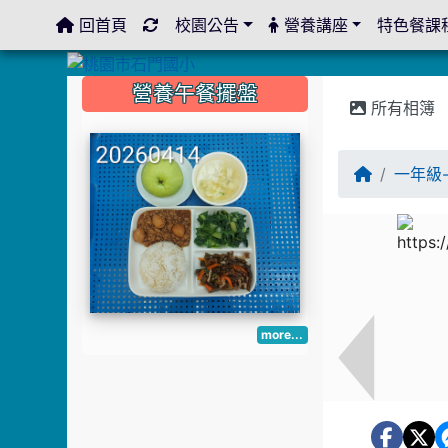
回首頁
校園公告
營養講座
特色餐課
:::
:::
:::
營養午餐擺盤
所有相簿
一年級
more...