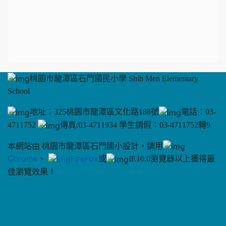
桃園市龍潭區石門國民小學 Shih Men Elementary
School
地址：325桃園市龍潭區文化路188號
電話：03-
4711752
傳真:03-4711934 學生請假：03-4711752轉9
本網站由 桃園市龍潭區石門國小設計，請用
Chrome
、
FireFox
或
IE10.0瀏覽器以上獲得最
佳瀏覽效果！