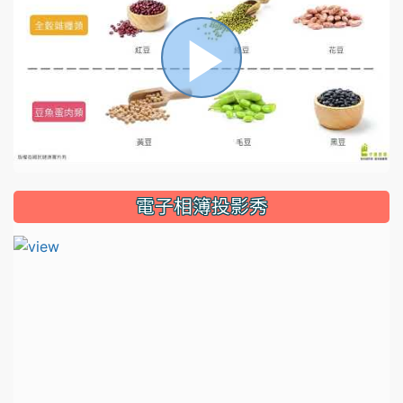
播
放
電子相簿投影秀
影
片