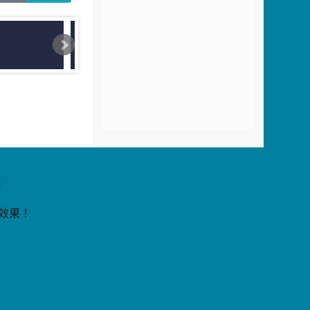
片
9
覽效果！