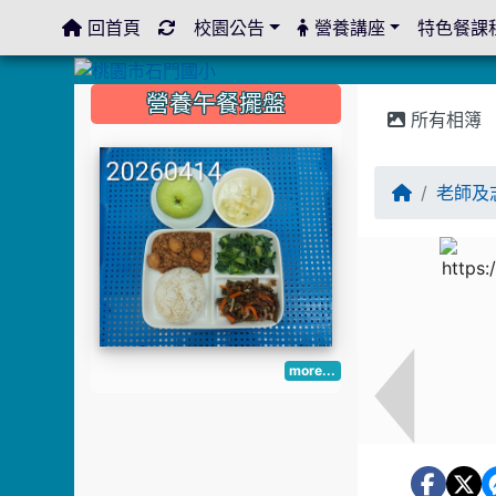
回首頁
校園公告
營養講座
特色餐課
:::
:::
:::
營養午餐擺盤
所有相簿
老師及
more...