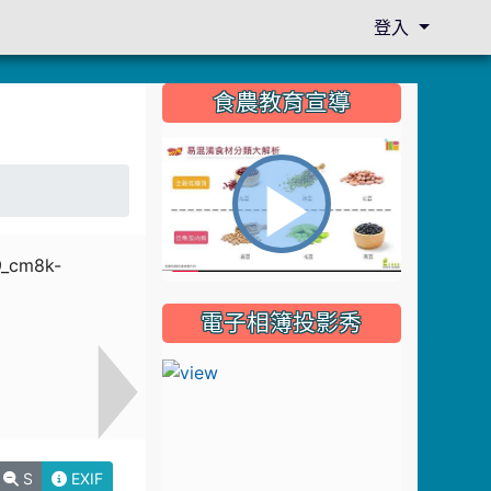
登入
:::
食農教育宣導
播
電子相簿投影秀
放
影
S
EXIF