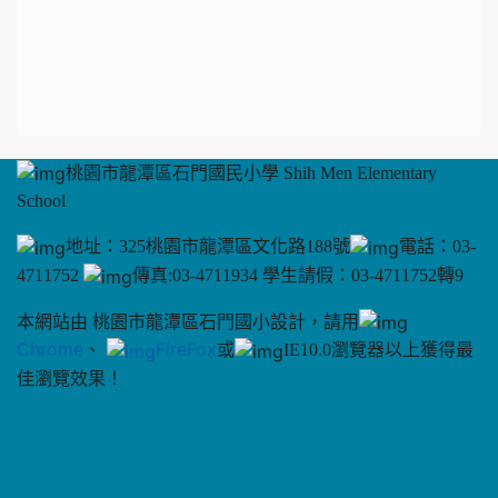
桃園市龍潭區石門國民小學 Shih Men Elementary
School
地址：325桃園市龍潭區文化路188號
電話：03-
4711752
傳真:03-4711934 學生請假：03-4711752轉9
本網站由 桃園市龍潭區石門國小設計，請用
Chrome
、
FireFox
或
IE10.0瀏覽器以上獲得最
佳瀏覽效果！