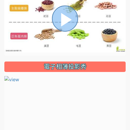
播
放
電子相簿投影秀
影
片