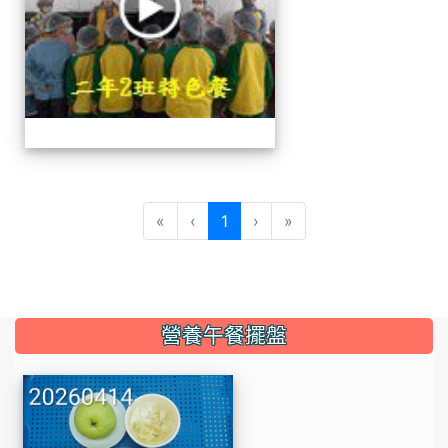
(current)
«
‹
1
›
»
:::
營養午餐擺盤