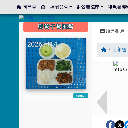
回首頁
校園公告
營養講座
特色餐課
:::
:::
:::
營養午餐擺盤
所有相簿
三年級
more...