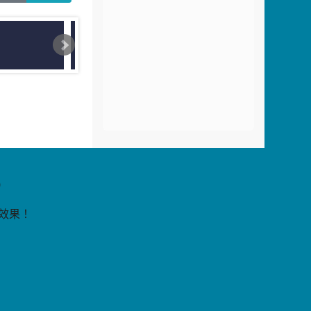
片
9
覽效果！