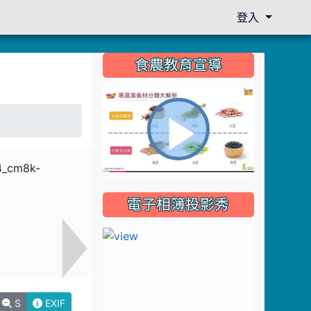
登入
:::
食農教育宣導
播
電子相簿投影秀
放
影
S
EXIF