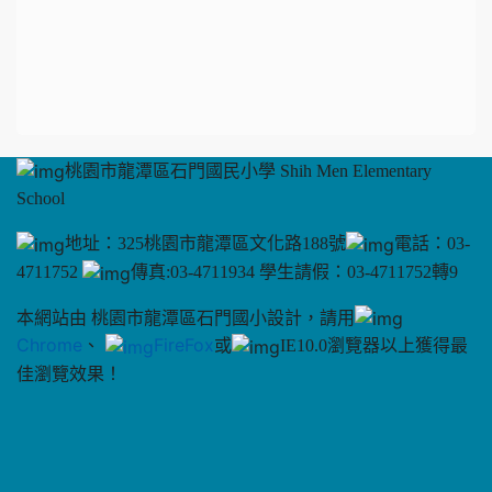
桃園市龍潭區石門國民小學 Shih Men Elementary
School
地址：325桃園市龍潭區文化路188號
電話：03-
4711752
傳真:03-4711934 學生請假：03-4711752轉9
本網站由 桃園市龍潭區石門國小設計，請用
Chrome
、
FireFox
或
IE10.0瀏覽器以上獲得最
佳瀏覽效果！