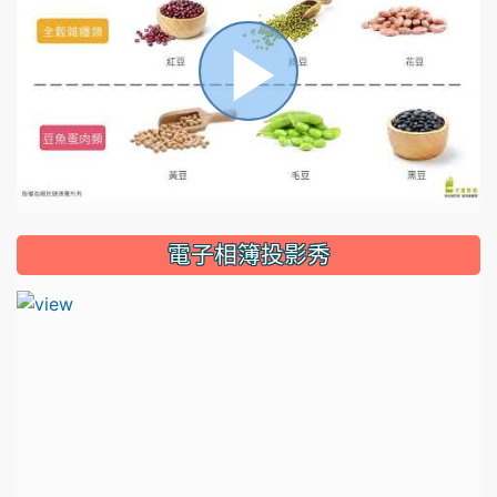
播
放
電子相簿投影秀
影
片