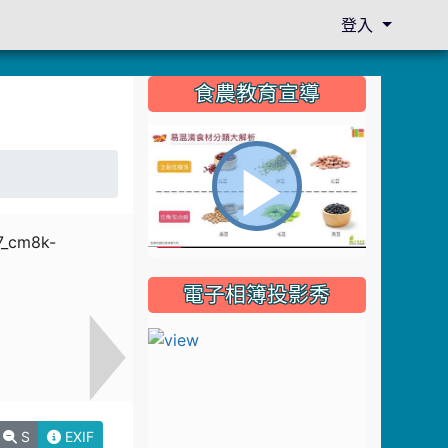
登入
:::
食農教育宣導
播
電子相簿投影秀
放
影
S
EXIF