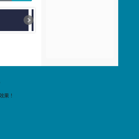
片
9
覽效果！