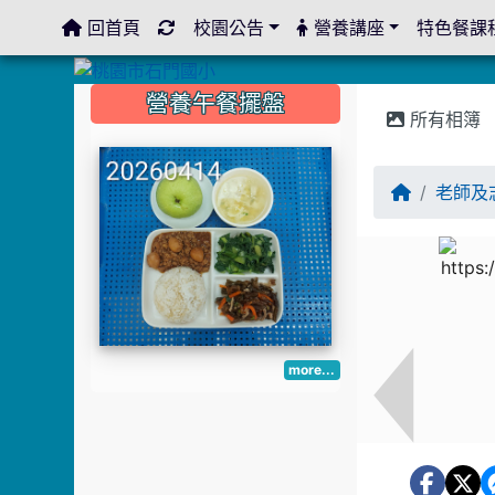
回首頁
校園公告
營養講座
特色餐課
:::
:::
:::
營養午餐擺盤
所有相簿
老師及
more...