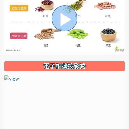
播
放
電子相簿投影秀
影
片