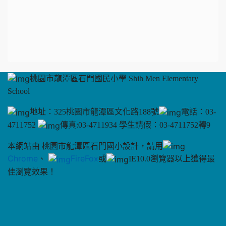
桃園市龍潭區石門國民小學 Shih Men Elementary
School
地址：325桃園市龍潭區文化路188號
電話：03-
4711752
傳真:03-4711934 學生請假：03-4711752轉9
本網站由 桃園市龍潭區石門國小設計，請用
Chrome
、
FireFox
或
IE10.0瀏覽器以上獲得最
佳瀏覽效果！