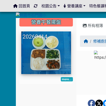
回首頁
校園公告
營養講座
特色餐課
:::
:::
:::
營養午餐擺盤
所有相簿
修補廚
more...