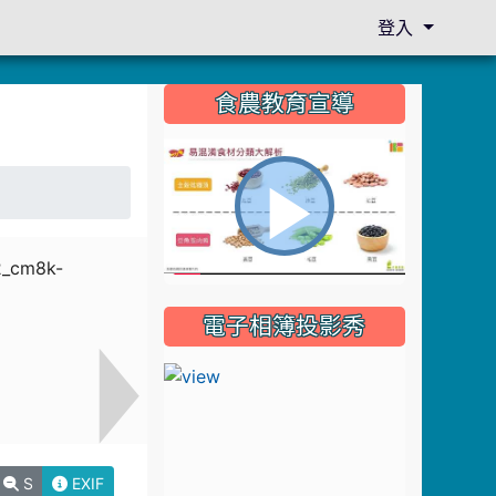
登入
:::
食農教育宣導
播
電子相簿投影秀
放
影
S
EXIF