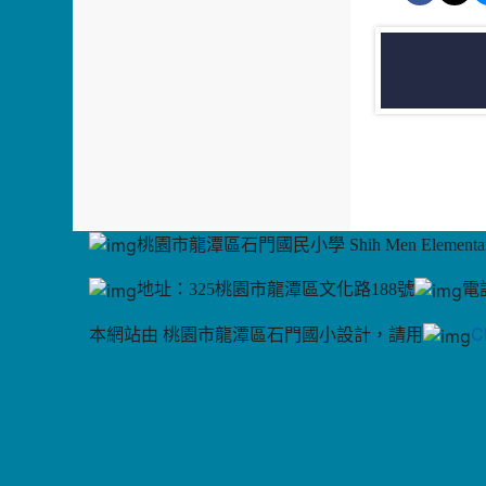
桃園市龍潭區石門國民小學 Shih Men Elementary
地址：325桃園市龍潭區文化路188號
電話
C
本網站由 桃園市龍潭區石門國小設計，請用