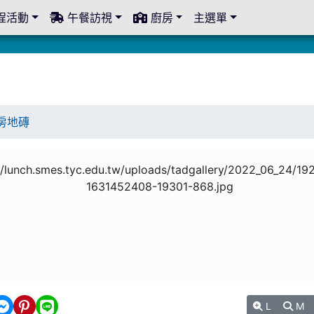
程活動
午餐訪視
廚房
主選單
房地磚
L
M