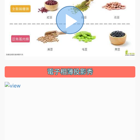
播
放
電子相簿投影秀
影
片