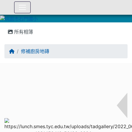
:::
所有相簿
修補廚房地磚