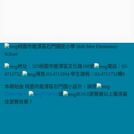
桃園市龍潭區石門國民小學 Shih Men Elementary
School
地址：325桃園市龍潭區文化路188號
電話：03-
4711752
傳真:03-4711934 學生請假：03-4711752轉9
本網站由 桃園市龍潭區石門國小設計，請用
Chrome
、
FireFox
或
IE10.0瀏覽器以上獲得最
佳瀏覽效果！