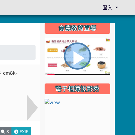
登入
:::
食農教育宣導
播
電子相簿投影秀
放
影
S
EXIF