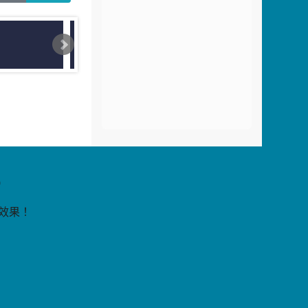
片
9
覽效果！