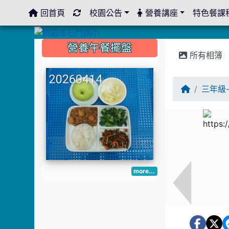
回首頁
校園公告
營養講座
特色餐課
:::
:::
:::
營養午餐擺盤
所有相簿
三年級
more...