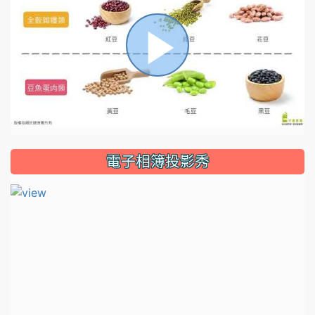
播
放
電子相簿投影秀
影
片