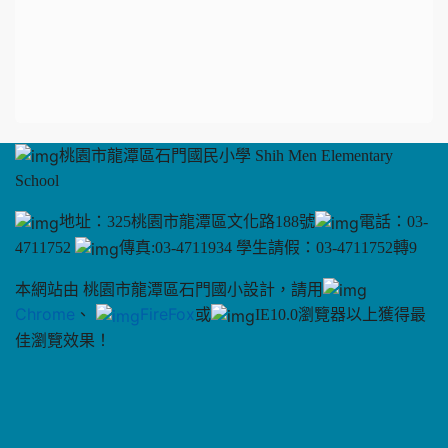
桃園市龍潭區石門國民小學 Shih Men Elementary
School
地址：325桃園市龍潭區文化路188號
電話：03-
4711752
傳真:03-4711934 學生請假：03-4711752轉9
本網站由 桃園市龍潭區石門國小設計，請用
Chrome
、
FireFox
或
IE10.0瀏覽器以上獲得最
佳瀏覽效果！