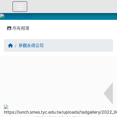
:::
所有相簿
參觀永得公司