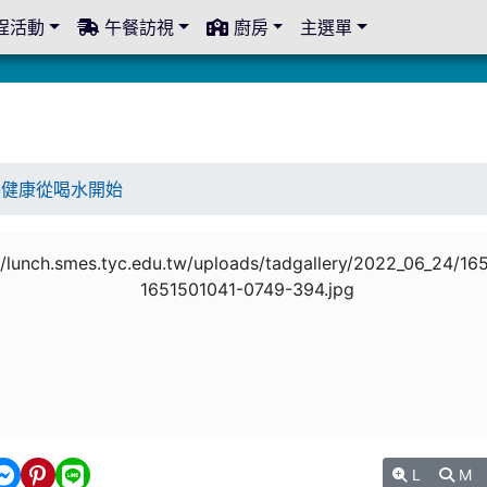
程活動
午餐訪視
廚房
主選單
-健康從喝水開始
L
M