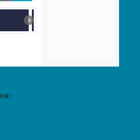
片
9
覽效果！