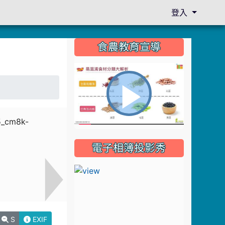
登入
:::
食農教育宣導
播
電子相簿投影秀
放
影
S
EXIF