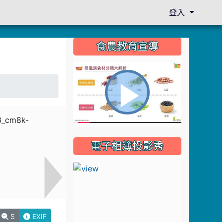
登入
:::
食農教育宣導
播
電子相簿投影秀
放
影
S
EXIF