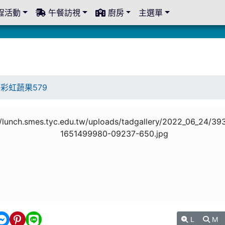
程活動
午餐訪視
廚房
主選單
-彩虹蔬果579
L
M