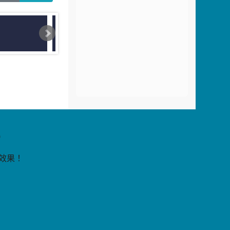
片
9
覽效果！