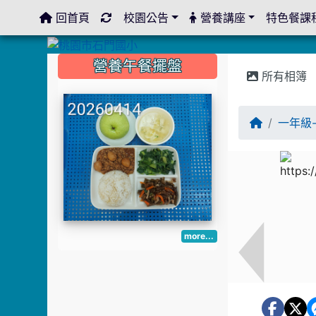
回首頁
校園公告
營養講座
特色餐課
:::
:::
:::
營養午餐擺盤
所有相簿
一年級
more...