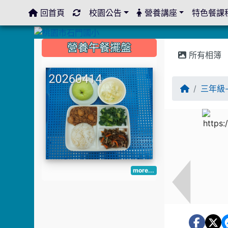
回首頁
校園公告
營養講座
特色餐課
:::
:::
:::
營養午餐擺盤
所有相簿
三年級
more...