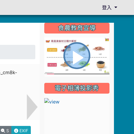
登入
:::
食農教育宣導
播
電子相簿投影秀
放
影
S
EXIF