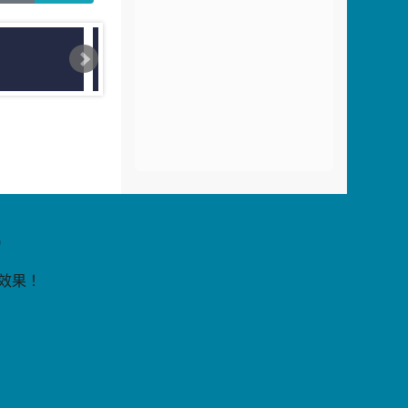
片
9
覽效果！