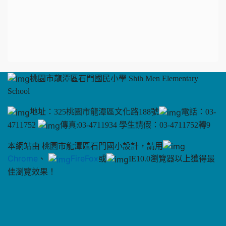
桃園市龍潭區石門國民小學 Shih Men Elementary
School
地址：325桃園市龍潭區文化路188號
電話：03-
4711752
傳真:03-4711934 學生請假：03-4711752轉9
本網站由 桃園市龍潭區石門國小設計，請用
Chrome
、
FireFox
或
IE10.0瀏覽器以上獲得最
佳瀏覽效果！