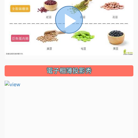
播
放
電子相簿投影秀
影
片