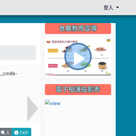
登入
:::
食農教育宣導
播
電子相簿投影秀
放
影
S
EXIF