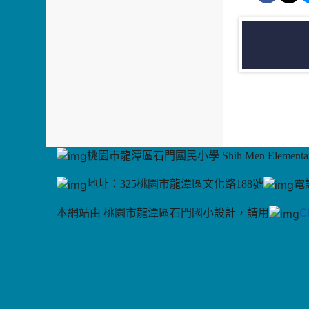
桃園市龍潭區石門國民小學 Shih Men Elementary
地址：325桃園市龍潭區文化路188號
電話
C
本網站由 桃園市龍潭區石門國小設計，請用