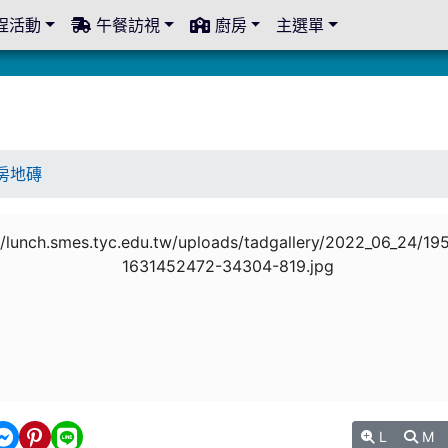
程活動
午餐訪視
廚房
主選單
房地磚
L
M