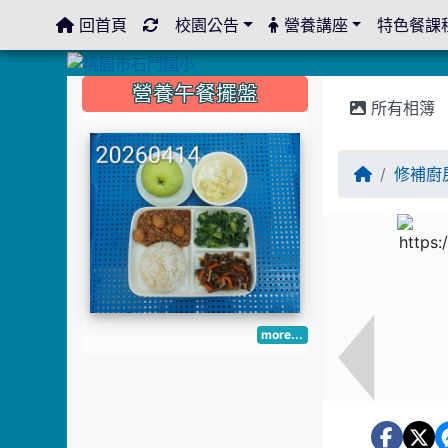
回首頁
校園公告
營養講座
特色餐課
:::
:::
:::
營養午餐擺盤
所有相簿
修補廚
more...