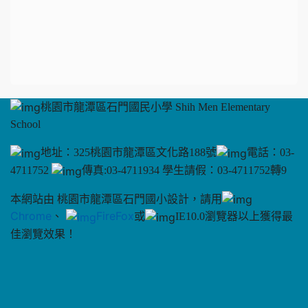
桃園市龍潭區石門國民小學 Shih Men Elementary
School
地址：325桃園市龍潭區文化路188號
電話：03-
4711752
傳真:03-4711934 學生請假：03-4711752轉9
本網站由 桃園市龍潭區石門國小設計，請用
Chrome
、
FireFox
或
IE10.0瀏覽器以上獲得最
佳瀏覽效果！