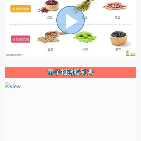
播
放
電子相簿投影秀
影
片