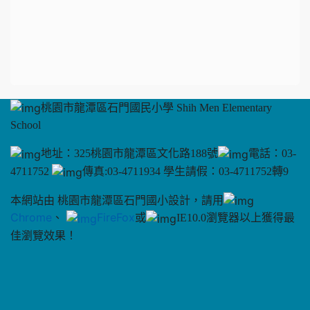
桃園市龍潭區石門國民小學 Shih Men Elementary
School
地址：325桃園市龍潭區文化路188號
電話：03-
4711752
傳真:03-4711934 學生請假：03-4711752轉9
本網站由 桃園市龍潭區石門國小設計，請用
Chrome
、
FireFox
或
IE10.0瀏覽器以上獲得最
佳瀏覽效果！