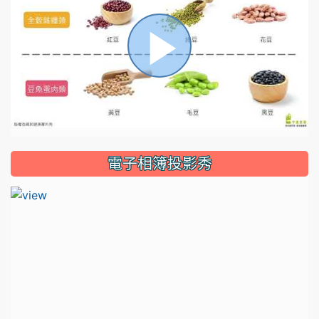
播
放
電子相簿投影秀
影
片