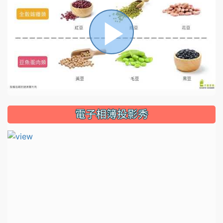
播
放
電子相簿投影秀
影
片