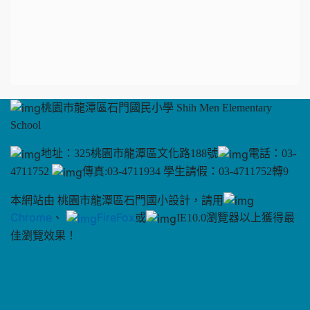
桃園市龍潭區石門國民小學 Shih Men Elementary
School
地址：325桃園市龍潭區文化路188號
電話：03-
4711752
傳真:03-4711934 學生請假：03-4711752轉9
本網站由 桃園市龍潭區石門國小設計，請用
Chrome
、
FireFox
或
IE10.0瀏覽器以上獲得最
佳瀏覽效果！