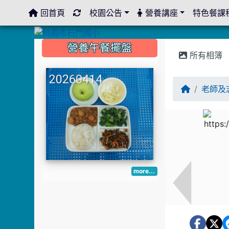
回首頁
校園公告
營養講座
特色餐課
:::
:::
:::
營養午餐擺盤
所有相簿
老師及
more...