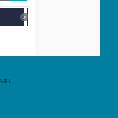
片
9
覽效果！