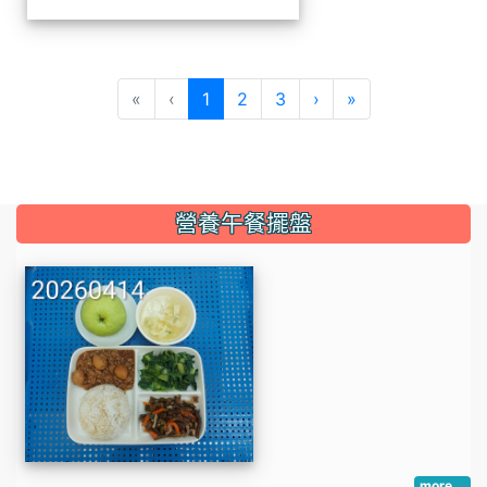
(current)
«
‹
1
2
3
›
»
:::
營養午餐擺盤
more...