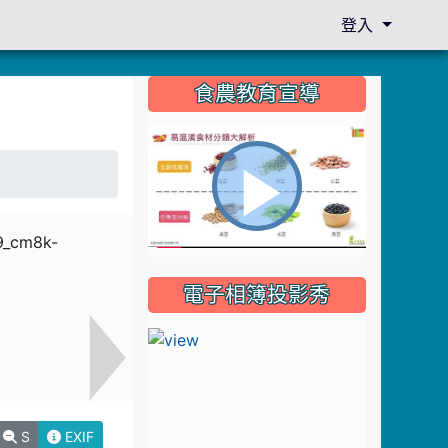
登入
:::
食農教育宣導
播
電子相簿投影秀
放
影
S
EXIF