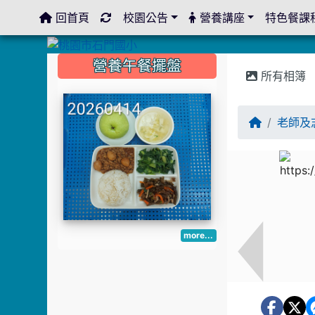
回首頁
校園公告
營養講座
特色餐課
:::
:::
:::
營養午餐擺盤
所有相簿
老師及
more...