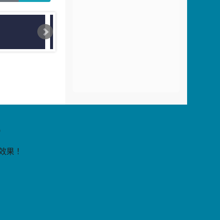
片
9
覽效果！